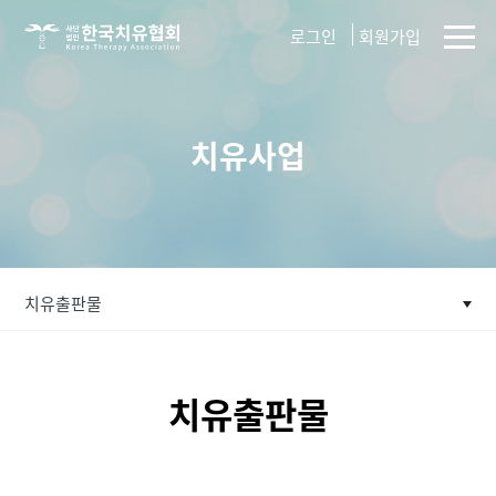
사단법인
로그인
회원가입
한국치유협회
치유사업
치유출판물
치유출판물