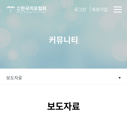
사단법인
로그인
회원가입
한국치유협회
커뮤니티
보도자료
보도자료