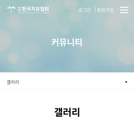
사단법인
로그인
회원가입
한국치유협회
커뮤니티
갤러리
갤러리