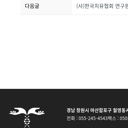
다음글
(사)한국치유협회 연구
경남 창원시 마산합포구 월영동서
전화 :
055-245-4543
팩스 :
050