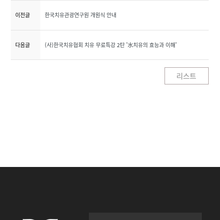
이전글
한국치유관광연구원 개원식 안내
다음글
(사)한국치유협회 치유 무료특강 2탄 '水치유의 효능과 이해'