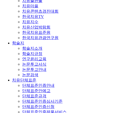
치유출판물
치유마을
치유콘텐츠경진대회
한국치유TV
치유지수
치유산업박람회
한국치유표준원
한국치유관광연구원
학술지
학술지소개
학술지규정
연구윤리교육
논문투고서식
논문투고안내
논문검색
치유단체표준
단체표준인증안내
단체표준안예고
단체표준규격
단체표준인증심사기준
단체표준인증신청
단체표준인증제품서비스