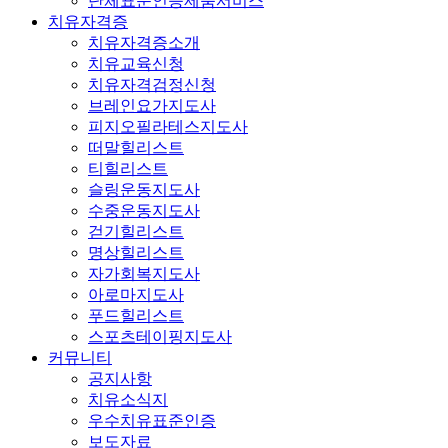
단체표준인증제품서비스
치유자격증
치유자격증소개
치유교육신청
치유자격검정신청
브레인요가지도사
피지오필라테스지도사
떠말힐리스트
티힐리스트
슬링운동지도사
수중운동지도사
걷기힐리스트
명상힐리스트
자가회복지도사
아로마지도사
푸드힐리스트
스포츠테이핑지도사
커뮤니티
공지사항
치유소식지
우수치유표준인증
보도자료