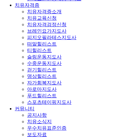
치유자격증
치유자격증소개
치유교육신청
치유자격검정신청
브레인요가지도사
피지오필라테스지도사
떠말힐리스트
티힐리스트
슬링운동지도사
수중운동지도사
걷기힐리스트
명상힐리스트
자가회복지도사
아로마지도사
푸드힐리스트
스포츠테이핑지도사
커뮤니티
공지사항
치유소식지
우수치유표준인증
보도자료