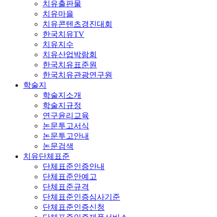
치유출판물
치유마을
치유콘텐츠경진대회
한국치유TV
치유지수
치유산업박람회
한국치유표준원
한국치유관광연구원
학술지
학술지소개
학술지규정
연구윤리교육
논문투고서식
논문투고안내
논문검색
치유단체표준
단체표준인증안내
단체표준안예고
단체표준규격
단체표준인증심사기준
단체표준인증신청