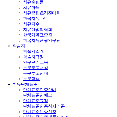
치유출판물
치유마을
치유콘텐츠경진대회
한국치유TV
치유지수
치유산업박람회
한국치유표준원
한국치유관광연구원
학술지
학술지소개
학술지규정
연구윤리교육
논문투고서식
논문투고안내
논문검색
치유단체표준
단체표준인증안내
단체표준안예고
단체표준규격
단체표준인증심사기준
단체표준인증신청