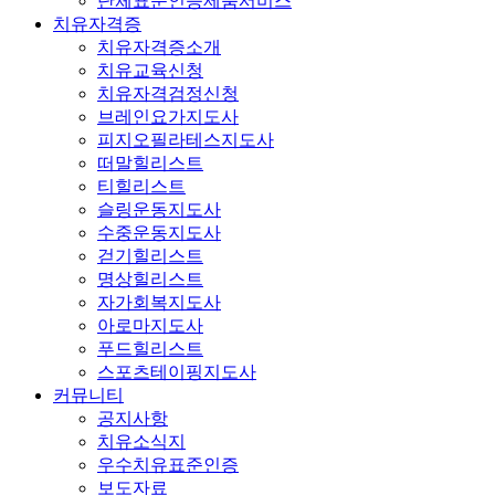
단체표준인증제품서비스
치유자격증
치유자격증소개
치유교육신청
치유자격검정신청
브레인요가지도사
피지오필라테스지도사
떠말힐리스트
티힐리스트
슬링운동지도사
수중운동지도사
걷기힐리스트
명상힐리스트
자가회복지도사
아로마지도사
푸드힐리스트
스포츠테이핑지도사
커뮤니티
공지사항
치유소식지
우수치유표준인증
보도자료