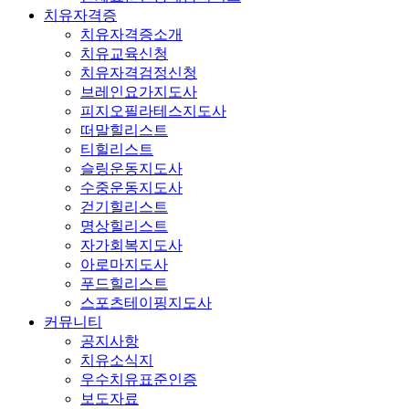
치유자격증
치유자격증소개
치유교육신청
치유자격검정신청
브레인요가지도사
피지오필라테스지도사
떠말힐리스트
티힐리스트
슬링운동지도사
수중운동지도사
걷기힐리스트
명상힐리스트
자가회복지도사
아로마지도사
푸드힐리스트
스포츠테이핑지도사
커뮤니티
공지사항
치유소식지
우수치유표준인증
보도자료