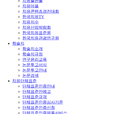
치유출판물
치유마을
치유콘텐츠경진대회
한국치유TV
치유지수
치유산업박람회
한국치유표준원
한국치유관광연구원
학술지
학술지소개
학술지규정
연구윤리교육
논문투고서식
논문투고안내
논문검색
치유단체표준
단체표준인증안내
단체표준안예고
단체표준규격
단체표준인증심사기준
단체표준인증신청
단체표준인증제품서비스