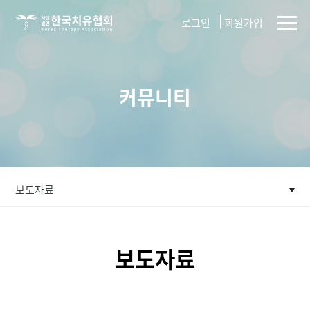
사단법인
로그인
회원가입
한국치유협회
커뮤니티
보도자료
보도자료