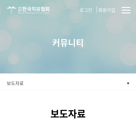
사단법인
로그인
회원가입
한국치유협회
커뮤니티
보도자료
보도자료