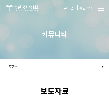
사단법인
로그인
회원가입
한국치유협회
커뮤니티
보도자료
보도자료