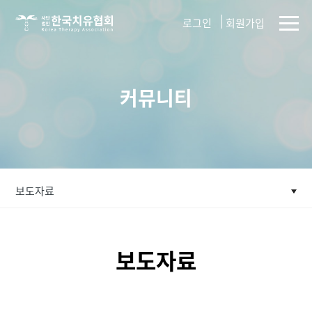
사단법인
로그인
회원가입
한국치유협회
커뮤니티
보도자료
보도자료