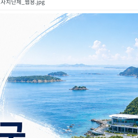
기초자치단체_웹용.jpg