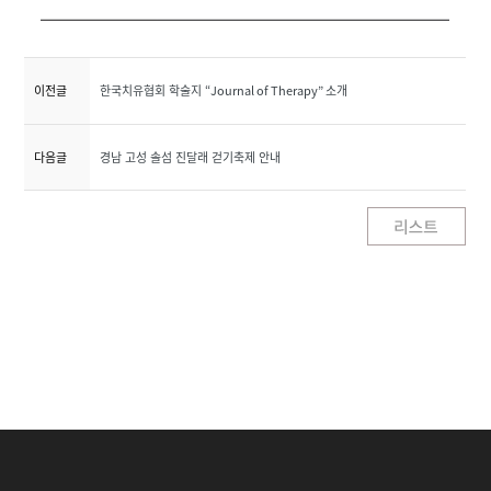
이전글
한국치유협회 학술지 “Journal of Therapy” 소개
다음글
경남 고성 솔섬 진달래 걷기축제 안내