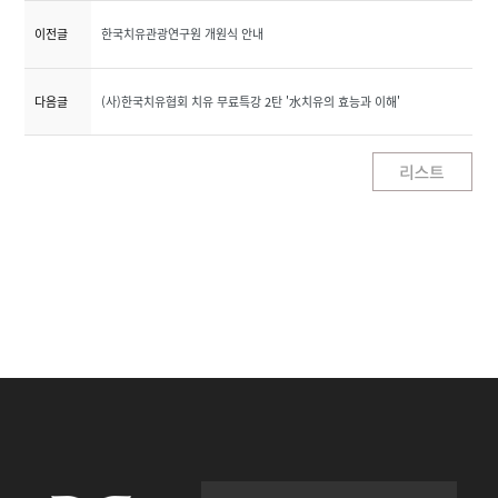
이전글
한국치유관광연구원 개원식 안내
다음글
(사)한국치유협회 치유 무료특강 2탄 '水치유의 효능과 이해'