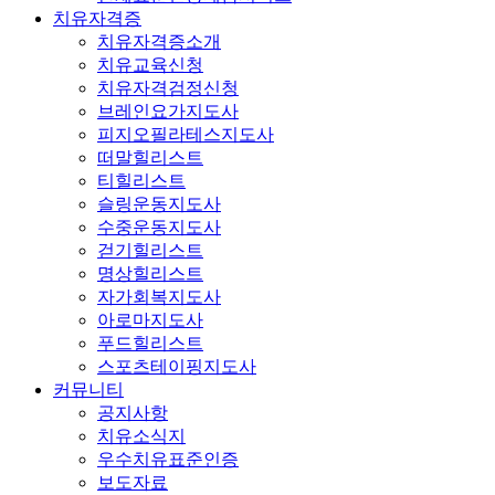
치유자격증
치유자격증소개
치유교육신청
치유자격검정신청
브레인요가지도사
피지오필라테스지도사
떠말힐리스트
티힐리스트
슬링운동지도사
수중운동지도사
걷기힐리스트
명상힐리스트
자가회복지도사
아로마지도사
푸드힐리스트
스포츠테이핑지도사
커뮤니티
공지사항
치유소식지
우수치유표준인증
보도자료