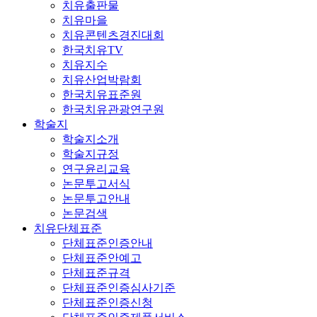
치유출판물
치유마을
치유콘텐츠경진대회
한국치유TV
치유지수
치유산업박람회
한국치유표준원
한국치유관광연구원
학술지
학술지소개
학술지규정
연구윤리교육
논문투고서식
논문투고안내
논문검색
치유단체표준
단체표준인증안내
단체표준안예고
단체표준규격
단체표준인증심사기준
단체표준인증신청