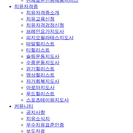
단체표준인증제품서비스
치유자격증
치유자격증소개
치유교육신청
치유자격검정신청
브레인요가지도사
피지오필라테스지도사
떠말힐리스트
티힐리스트
슬링운동지도사
수중운동지도사
걷기힐리스트
명상힐리스트
자가회복지도사
아로마지도사
푸드힐리스트
스포츠테이핑지도사
커뮤니티
공지사항
치유소식지
우수치유표준인증
보도자료