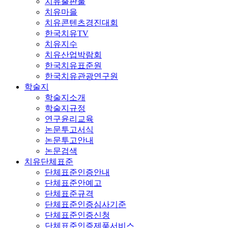
치유출판물
치유마을
치유콘텐츠경진대회
한국치유TV
치유지수
치유산업박람회
한국치유표준원
한국치유관광연구원
학술지
학술지소개
학술지규정
연구윤리교육
논문투고서식
논문투고안내
논문검색
치유단체표준
단체표준인증안내
단체표준안예고
단체표준규격
단체표준인증심사기준
단체표준인증신청
단체표준인증제품서비스