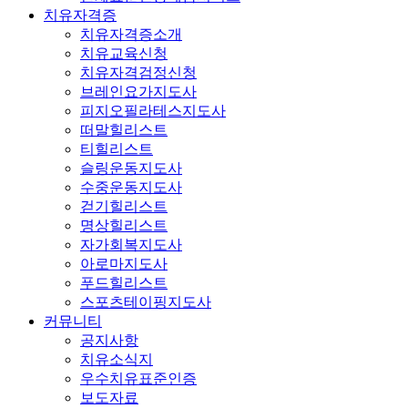
치유자격증
치유자격증소개
치유교육신청
치유자격검정신청
브레인요가지도사
피지오필라테스지도사
떠말힐리스트
티힐리스트
슬링운동지도사
수중운동지도사
걷기힐리스트
명상힐리스트
자가회복지도사
아로마지도사
푸드힐리스트
스포츠테이핑지도사
커뮤니티
공지사항
치유소식지
우수치유표준인증
보도자료