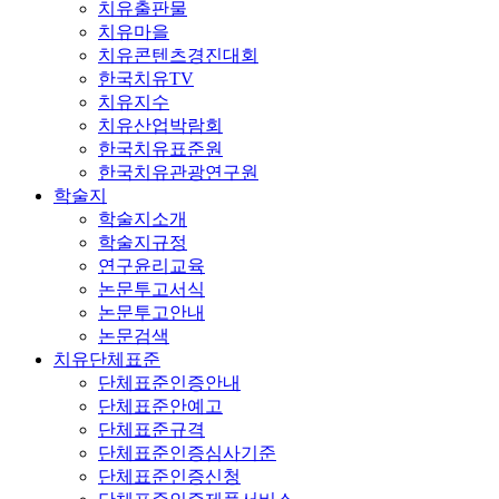
치유출판물
치유마을
치유콘텐츠경진대회
한국치유TV
치유지수
치유산업박람회
한국치유표준원
한국치유관광연구원
학술지
학술지소개
학술지규정
연구윤리교육
논문투고서식
논문투고안내
논문검색
치유단체표준
단체표준인증안내
단체표준안예고
단체표준규격
단체표준인증심사기준
단체표준인증신청