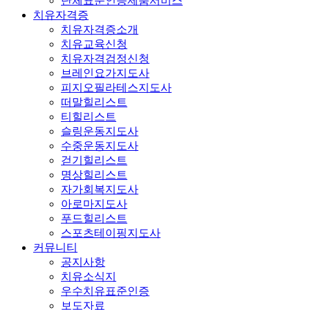
단체표준인증제품서비스
치유자격증
치유자격증소개
치유교육신청
치유자격검정신청
브레인요가지도사
피지오필라테스지도사
떠말힐리스트
티힐리스트
슬링운동지도사
수중운동지도사
걷기힐리스트
명상힐리스트
자가회복지도사
아로마지도사
푸드힐리스트
스포츠테이핑지도사
커뮤니티
공지사항
치유소식지
우수치유표준인증
보도자료