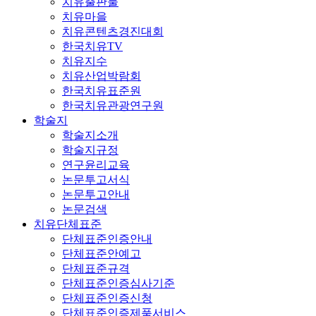
치유출판물
치유마을
치유콘텐츠경진대회
한국치유TV
치유지수
치유산업박람회
한국치유표준원
한국치유관광연구원
학술지
학술지소개
학술지규정
연구윤리교육
논문투고서식
논문투고안내
논문검색
치유단체표준
단체표준인증안내
단체표준안예고
단체표준규격
단체표준인증심사기준
단체표준인증신청
단체표준인증제품서비스