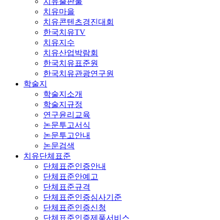
치유출판물
치유마을
치유콘텐츠경진대회
한국치유TV
치유지수
치유산업박람회
한국치유표준원
한국치유관광연구원
학술지
학술지소개
학술지규정
연구윤리교육
논문투고서식
논문투고안내
논문검색
치유단체표준
단체표준인증안내
단체표준안예고
단체표준규격
단체표준인증심사기준
단체표준인증신청
단체표준인증제품서비스