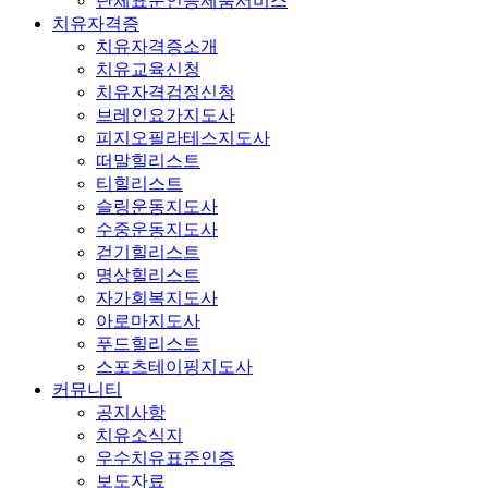
단체표준인증제품서비스
치유자격증
치유자격증소개
치유교육신청
치유자격검정신청
브레인요가지도사
피지오필라테스지도사
떠말힐리스트
티힐리스트
슬링운동지도사
수중운동지도사
걷기힐리스트
명상힐리스트
자가회복지도사
아로마지도사
푸드힐리스트
스포츠테이핑지도사
커뮤니티
공지사항
치유소식지
우수치유표준인증
보도자료