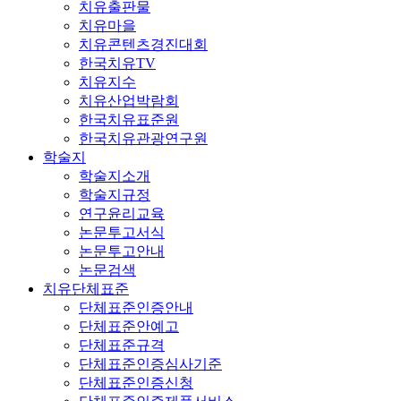
치유출판물
치유마을
치유콘텐츠경진대회
한국치유TV
치유지수
치유산업박람회
한국치유표준원
한국치유관광연구원
학술지
학술지소개
학술지규정
연구윤리교육
논문투고서식
논문투고안내
논문검색
치유단체표준
단체표준인증안내
단체표준안예고
단체표준규격
단체표준인증심사기준
단체표준인증신청