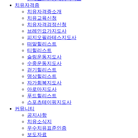
치유자격증
치유자격증소개
치유교육신청
치유자격검정신청
브레인요가지도사
피지오필라테스지도사
떠말힐리스트
티힐리스트
슬링운동지도사
수중운동지도사
걷기힐리스트
명상힐리스트
자가회복지도사
아로마지도사
푸드힐리스트
스포츠테이핑지도사
커뮤니티
공지사항
치유소식지
우수치유표준인증
보도자료