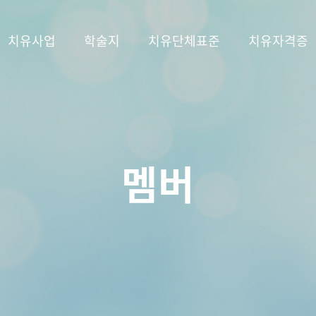
치유사업
학술지
치유단체표준
치유자격증
멤버