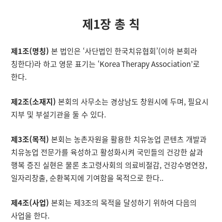
제1장 총 칙
제1조(명칭)
본 법인은 ‘사단법인 한국치유협회’(이하 본회라
칭한다)라 하고 영문 표기는 ‘Korea Therapy Association’로
한다.
제2조(소재지)
본회의 사무소는 경상남도 창원시에 두며, 필요시
지부 및 부설기관을 둘 수 있다.
제3조(목적)
본회는 농촌자원을 활용한 치유농업 콘텐츠 개발과
치유농업 전문가를 육성하고 활성화시켜 국민들의 건강한 삶과
행복 증진 실현은 물론 초고령사회의 의료비절감, 건강수명연장,
일자리창출, 순환복지에 기여함을 목적으로 한다..
제4조(사업)
본회는 제3조의 목적을 달성하기 위하여 다음의
사업을 한다.