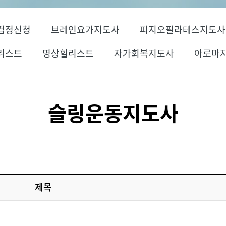
검정신청
브레인요가지도사
피지오필라테스지도사
리스트
명상힐리스트
자가회복지도사
아로마
슬링운동지도사
제목