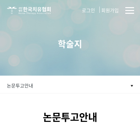
사단법인
로그인
회원가입
한국치유협회
학술지
논문투고안내
논문투고안내