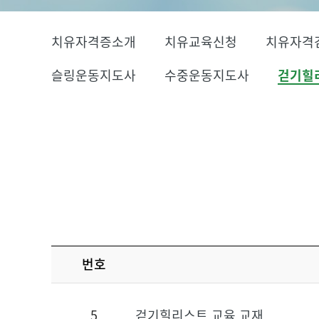
치유자격증소개
치유교육신청
치유자격
슬링운동지도사
수중운동지도사
걷기힐
번호
5
걷기힐리스트 교육 교재