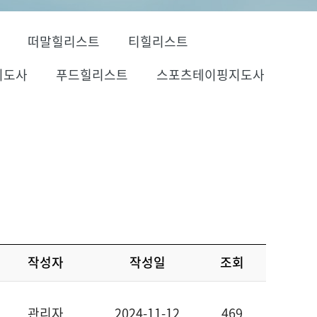
떠말힐리스트
티힐리스트
지도사
푸드힐리스트
스포츠테이핑지도사
작성자
작성일
조회
관리자
2024-11-12
469