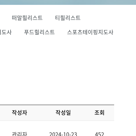
떠말힐리스트
티힐리스트
지도사
푸드힐리스트
스포츠테이핑지도사
작성자
작성일
조회
관리자
2024-10-23
452