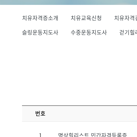
치유자격증소개
치유교육신청
치유자격
슬링운동지도사
수중운동지도사
걷기힐
번호
1
명상힐리스트 민간자격등록증