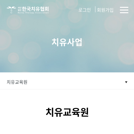
사단법인
로그인
회원가입
한국치유협회
치유사업
치유교육원
치유교육원