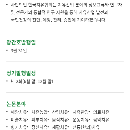
사단법인 한국치유협회는 치유산업 분야의 정보교류와 연구자
및 전문가의 통합적 연구 지원을 통해 치유산업 발전과
국민건강의 진단, 예방, 관리, 증진에 기여하겠습니다.
창간호발행일
3월 31일
정기발행일정
년 2회(6월 말, 12월 말)
논문분야
해양치유
치유농업
산림치유
치유관광
의료치유
미술치유
피부치유
음식치유
운동치유
음악치유
향기치유
정신치유
재활치유
전통(한의)치유