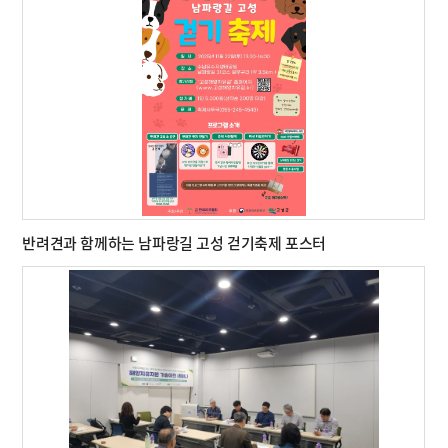
반려견과 함께하는 남파랑길 고성 걷기축제 포스터