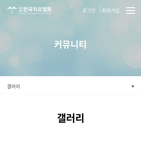
사단법인
로그인
회원가입
한국치유협회
커뮤니티
갤러리
갤러리