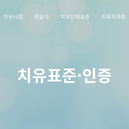
치유사업
학술지
치유단체표준
치유자격증
치유표준·인증