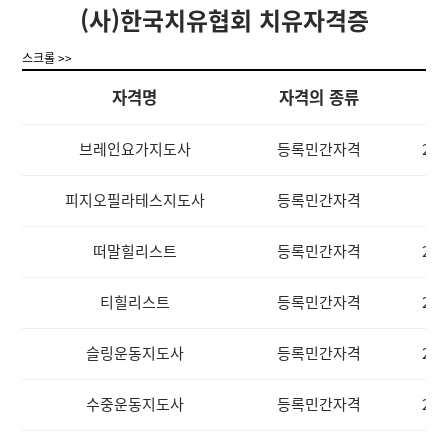
(사)한국치유협회 치유자격증
스크롤 >>
자격명
자격의 종류
브레인요가지도사
등록민간자격
202
피지오필라테스지도사
등록민간자격
20
떠말힐리스트
등록민간자격
202
티힐리스트
등록민간자격
202
슬링운동지도사
등록민간자격
202
수중운동지도사
등록민간자격
202