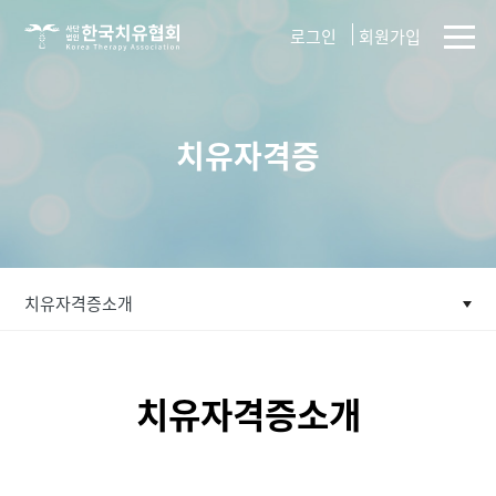
사단법인
로그인
회원가입
한국치유협회
치유자격증
치유자격증소개
치유자격증소개