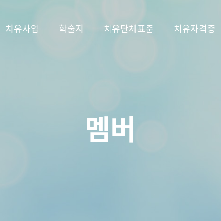
치유사업
학술지
치유단체표준
치유자격증
멤버